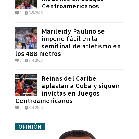
Centroamericanos
0
8-5-2026
Marileidy Paulino se
impone fácil en la
semifinal de atletismo en
los 400 metros
0
8-4-2026
Reinas del Caribe
aplastan a Cuba y siguen
invictas en Juegos
Centroamericanos
0
8-4-2026
OPINIÓN