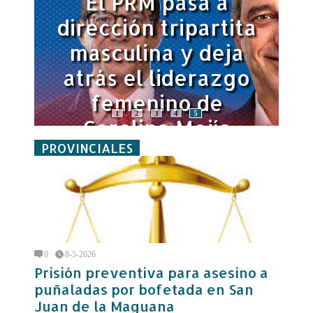
El PRM pasa a
dirección tripartita
masculina y deja
atrás el liderazgo
femenino de
1
2
3
4
5
za
Carolina Mejía
PROVINCIALES
0
8-5-2026
Prisión preventiva para asesino a
puñaladas por bofetada en San
Juan de la Maguana