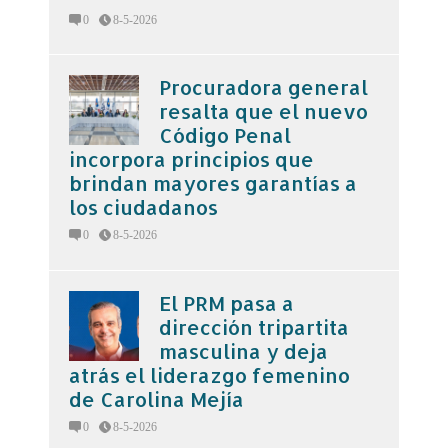
0
8-5-2026
Procuradora general
resalta que el nuevo
Código Penal
incorpora principios que
brindan mayores garantías a
los ciudadanos
0
8-5-2026
El PRM pasa a
dirección tripartita
masculina y deja
atrás el liderazgo femenino
de Carolina Mejía
0
8-5-2026