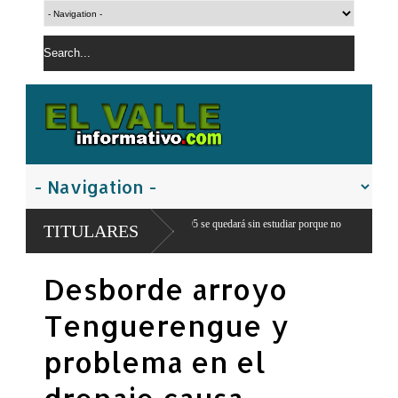
on notas mayores a 95 se quedará sin estudiar porque no
Encuesta del Centr
TITULARES
ninguno 22.7 %
a asesino a puñaladas por bofetada en San Juan de la
Desborde arroyo
Tenguerengue y
problema en el