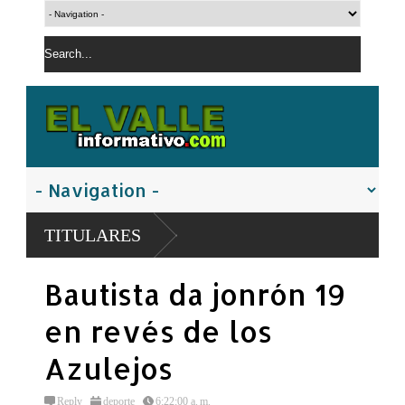
TITULARES
Bautista da jonrón 19
en revés de los
Azulejos
Reply
deporte
6:22:00 a. m.