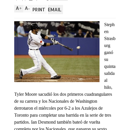
A
A
+
-
PRINT
EMAIL
Steph
en
Strasb
urg
ganó
su
quinta
salida
al
hilo,
Tyler Moore sacudió los dos primeros cuadrangulares
de su carrera y los Nacionales de Washington
derrotaron el miércoles por 6-2 a los Azulejos de
Toronto para completar una barrida en la serie de tres
partidos. Ian Desmond también bateó de vuelta
completa por los Nacionales, que ganaron su sexto