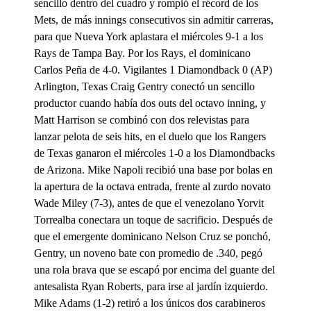
sencillo dentro del cuadro y rompió el récord de los
Mets, de más innings consecutivos sin admitir carreras,
para que Nueva York aplastara el miércoles 9-1 a los
Rays de Tampa Bay. Por los Rays, el dominicano
Carlos Peña de 4-0. Vigilantes 1 Diamondback 0 (AP)
Arlington, Texas Craig Gentry conectó un sencillo
productor cuando había dos outs del octavo inning, y
Matt Harrison se combinó con dos relevistas para
lanzar pelota de seis hits, en el duelo que los Rangers
de Texas ganaron el miércoles 1-0 a los Diamondbacks
de Arizona. Mike Napoli recibió una base por bolas en
la apertura de la octava entrada, frente al zurdo novato
Wade Miley (7-3), antes de que el venezolano Yorvit
Torrealba conectara un toque de sacrificio. Después de
que el emergente dominicano Nelson Cruz se ponchó,
Gentry, un noveno bate con promedio de .340, pegó
una rola brava que se escapó por encima del guante del
antesalista Ryan Roberts, para irse al jardín izquierdo.
Mike Adams (1-2) retiró a los únicos dos carabineros