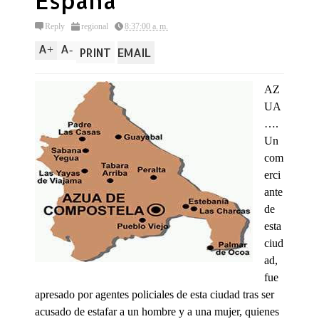
España
Reply
regional
8:37:00 a. m.
A
A
+
-
PRINT
EMAIL
AZ
UA
….
Un
com
erci
ante
de
esta
ciud
ad,
fue
apresado por agentes policiales de esta ciudad tras ser
acusado de estafar a un hombre y a una mujer, quienes