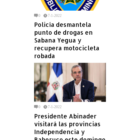
0
7-1-2022
Policía desmantela
punto de drogas en
Sabana Yegua y
recupera motocicleta
robada
0
7-1-2022
Presidente Abinader
visitará las provincias
Independencia y
Bahoruco este domingo