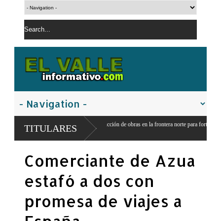
bierno inicia construcción de obras en la frontera norte para fortalecer la
TITULARES
guridad
Comerciante de Azua
estafó a dos con
promesa de viajes a