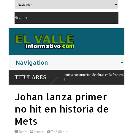
Gobierno inicia construcción de obras en la frontera norte para fortalecer la
TITULARES
seguridad
Johan lanza primer
no hit en historia de
Mets
Reply
deporte
7:48:00 a. m.