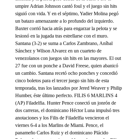
umpire Adrian Johnson cantó foul y el juego sin hits
siguió con vida. Y en el séptimo, Yadier Molina pegó
un batazo amenazante a lo profundo del izquierdo.
Baxter corrió hacia atrás para engarzar la pelota y se
lesionó en la jugada tras estrellarse con el muro.
Santana (3-2) se suma a Carlos Zambrano, Aníbal
Sánchez y Wilson Alvarez en un cuarteto de
venezolanos con juegos sin hits en las mayores. El out
27 fue con un ponche a David Freese, quien abanicó
un cambio. Santana recetó ocho ponches y concedió
cinco boletos para el tercer juego sin hits de esta
temporada, tras los lanzados por Jered Weaver y Philip
Humber, éste último perfecto. FILIS 6 MARLINS 4
(AP) Filadelfia. Hunter Pence conectó un jonrón de
dos carreras, el dominicano Héctor Luna impulsó tres
anotaciones y los Filis de Filadelfia vencieron el
viernes 6-4 a los Marlins de Miami. Pence, el
panameño Carlos Ruiz y el dominicano Plácido