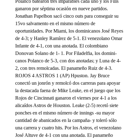
Polanco batearon tres imparables cada uno y los Filis
ganaron por séptima ocasión en nueve partidos.
Jonathan Papelbon sacó cinco outs para conseguir su
15vo salvamento en el mismo número de
oportunidades. Por Miami, los dominicanos José Reyes
de 4-3; y Hanley Ramírez de 5-1. El venezolano Omar
Infante de 4-1, con una anotada. El colombiano
Donovan Solano de 1- 1. Por Filadelfia, los domini-
canos Polanco de 5-3, con dos anotadas; y Luna de 4-
2, con tres remolcadas. El panameño Ruiz de 4-3.
ROJOS 4 ASTROS 1 (AP) Hpuston. Jay Bruce
conectó un jonrón y remolcó dos carreras para apoyar
la destacada faena de Mike Leake, en el juego que los
Rojos de Cincinnati ganaron el viernes por 4-1 a los
alicaídos Astros de Houston. Leake (2-5) recetó siete
ponches en el mismo número de innings -su mayor
cantidad de abanicados en la campaña- y toleró sólo
una carrera y cuatro hits. Por los Astros, el venezolano
José Altuve de 4-1 con una anotada. El panameño