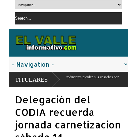
la en Juancho: 300 productores pierden sus cosechas por
Comandante del eje
TITULARES
ua
franteriza
Delegación del
CODIA recuerda
jornada carnetizacion