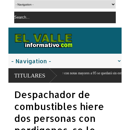
er: Ningún estudiante con notas mayores a 95 se quedará sin estudiar porque no
TITULARES
Prisión preventiva para asesino a puñaladas por bofetada en San Juan de la
Despachador de
Maguana
combustibles hiere
dos personas con