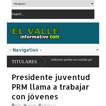
cola en Juancho: 300 productores pierden sus cosechas por
Comandante del e
TITULARES
agua
franteriza
Presidente juventud
PRM llama a trabajar
con jóvenes
Reply
nacional
9:46:00 a. m.