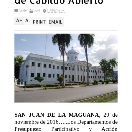
de Cabildo Abierto
Reply
local
1:35:00 p. m.
A
A
+
-
PRINT
EMAIL
SAN JUAN DE LA MAGUANA
, 29 de
noviembre de 2016…..Los Departamentos de
Presupuesto Participativo y Acción