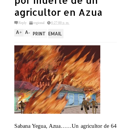
por muerte de un
agricultor en Azua
Reply
regional
6:27:00 p. m.
A
A
+
-
PRINT
EMAIL
Sabana Yegua, Azua……Un agricultor de 64