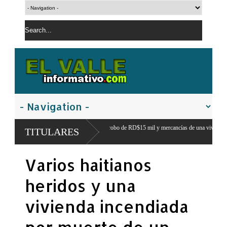
gundo implicado en robo de RD$15 mil y mercancías de una vivienda en
Prisión pr
TITULARES
Maguana
artita masculina y deja atrás el liderazgo femenino de
Varios haitianos
heridos y una
vivienda incendiada