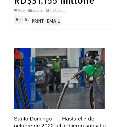
RD$31,155 millone
Reply
nacional
9:33:00 a. m.
A
A
+
-
PRINT
EMAIL
Santo Domingo------Hasta el 7 de
octubre de 2022, el gobierno subsidió