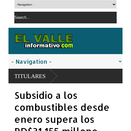
Policía Nacion
TITULARES
San Juan
El PRM pasa a d
Subsidio a los
Carolina Mejía
combustibles desde
enero supera los