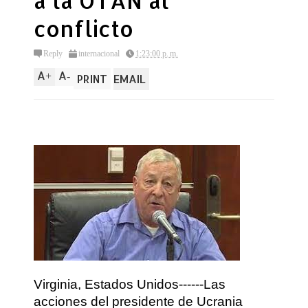
a la OTAN al
conflicto
Reply
internacional
1:23:00 p. m.
A
A
+
-
PRINT
EMAIL
Virginia, Estados Unidos------Las
acciones del presidente de Ucrania