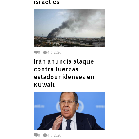
israelíes
0
4-6-2026
Irán anuncia ataque
contra fuerzas
estadounidenses en
Kuwait
0
4-5-2026