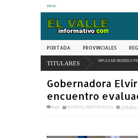
INICIO
PORTADA
PROVINCIALES
REG
ITUCIONAL EN SAN JUAN PARA IMPULSAR MODELO PIONERO DE TRANSFOR
TITULARES
Gobernadora Elvir
encuentro evaluac
Reply
NOTICIAS
,
PROVINCIALES
12:06:00 p.