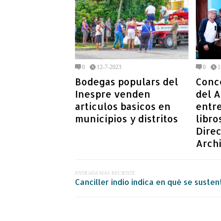
0
12-7-2023
0
1
Bodegas populars del
Conc
Inespre venden
del 
articulos basicos en
entr
municipios y distritos
libro
Direc
Arch
ENTRADA MÁS RECIENTE
Canciller indio indica en qué se suste