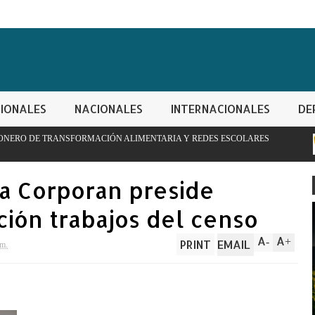
IONALES
NACIONALES
INTERNACIONALES
DE
MACIÓN ALIMENTARIA Y REDES ESCOLARES
PN apresa hombre c
controladas
a Corporan preside
ión trabajos del censo
A
A
-
+
PRINT
EMAIL
 m.