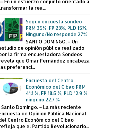
— En un esfuerzo conjunto orientado a
transformar la rea...
Segun encuesta sondeo
PRM 35%, FP 23%, PLD 15%,
Ninguno/No responde 27%
SANTO DOMINGO. – Un
estudio de opinión pública realizado
por la firma encuestadora Sondeos
revela que Omar Fernández encabeza
las preferenci...
Encuesta del Centro
Económico del Cibao PRM
41.1 %, FP 18.5 %, PLD 12.9 %,
ninguno 22.7 %
Santo Domingo. – La más reciente
Encuesta de Opinión Pública Nacional
del Centro Económico del Cibao
refleja que el Partido Revolucionario...