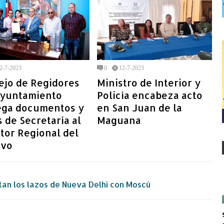
2-7-2023
0
12-7-2023
ejo de Regidores
Ministro de Interior y
Ayuntamiento
Policía encabeza acto
ega documentos y
en San Juan de la
s de Secretaría al
Maguana
tor Regional del
ivo
ntan los lazos de Nueva Delhi con Moscú