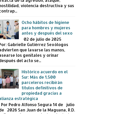
exacta de la agresión, ataque,
hostilidad, violencia destructiva y sus
contrap...
Ocho hábitos de higiene
para hombres y mujeres
antes y después del sexo
02 de julio de 2025
Por: Gabrielle Gutiérrez Sexólogos
advierten que lavarse las manos,
asearse los genitales y orinar
después del acto se...
Histórico acuerdo en el
Sur: Más de 1,500
parceleros recibirán
títulos definitivos de
propiedad gracias a
alianza estratégica
Por Pedro Alfonso Segura 14 de julio
de 2026 San Juan de la Maguana, R.D.