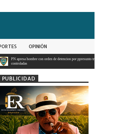
PORTES
OPINIÓN
on orden de detencion por ppresunto trafico de sustancias
Presidente Abinader
tenga dinero
PUBLICIDAD