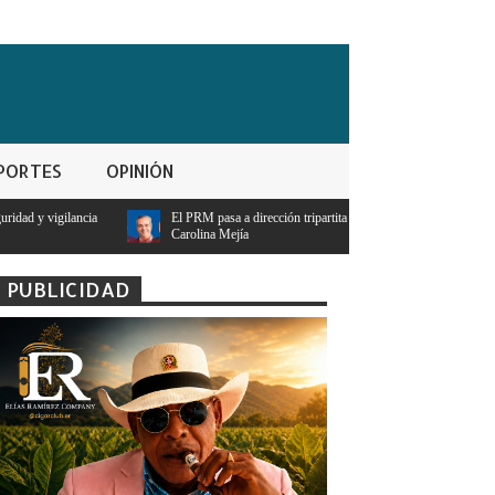
PORTES
OPINIÓN
El PRM pasa a dirección tripartita masculina y deja atrás el liderazgo femenino de
Carolina Mejía
PUBLICIDAD