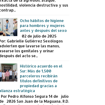
exacta de la agresión, ataque,
hostilidad, violencia destructiva y sus
contrap...
Ocho hábitos de higiene
para hombres y mujeres
antes y después del sexo
02 de julio de 2025
Por: Gabrielle Gutiérrez Sexólogos
advierten que lavarse las manos,
asearse los genitales y orinar
después del acto se...
Histórico acuerdo en el
Sur: Más de 1,500
parceleros recibirán
títulos definitivos de
propiedad gracias a
alianza estratégica
Por Pedro Alfonso Segura 14 de julio
de 2026 San Juan de la Maguana, R.D.