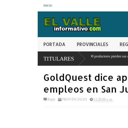
INICIO
PORTADA
PROVINCIALES
REG
Crisis agrícola en Juancho: 300 productores pierden sus cosechas por
TITULARES
escasez de agua
GoldQuest dice ap
empleos en San J
Reply
PROVINCIALES
11:20:00 a. m.