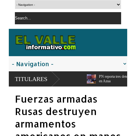
PN reporta tres detenidos y ocupación de armas y 56,
TITULARES
en Azua
Presidente Abinader: Ningún estudiante con notas ma
Fuerzas armadas
tenga dinero
Rusas destruyen
armamentos