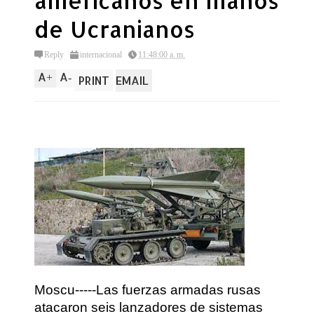
americanos en manos
de Ucranianos
Reply
internacional
11:48:00 a. m.
A
A
+
-
PRINT
EMAIL
Moscu-----Las fuerzas armadas rusas
atacaron seis lanzadores de sistemas