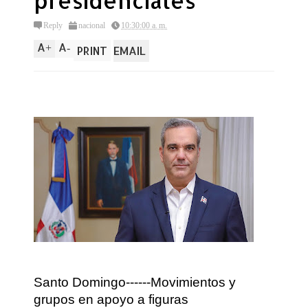
presidenciales
Reply
nacional
10:30:00 a. m.
A
A
+
-
PRINT
EMAIL
Santo Domingo------Movimientos y
grupos en apoyo a figuras