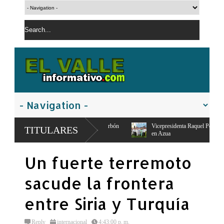
r uso de leña y carbón
Vicepresidenta Raquel Peña entrega 450 títulos de propieda
TITULARES
en Azua
Un fuerte terremoto
sacude la frontera
entre Siria y Turquía
Reply
internacional
4:43:00 p. m.