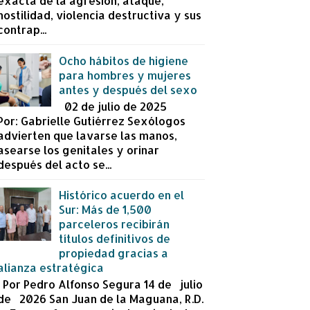
exacta de la agresión, ataque,
hostilidad, violencia destructiva y sus
contrap...
Ocho hábitos de higiene
para hombres y mujeres
antes y después del sexo
02 de julio de 2025
Por: Gabrielle Gutiérrez Sexólogos
advierten que lavarse las manos,
asearse los genitales y orinar
después del acto se...
Histórico acuerdo en el
Sur: Más de 1,500
parceleros recibirán
títulos definitivos de
propiedad gracias a
alianza estratégica
Por Pedro Alfonso Segura 14 de julio
de 2026 San Juan de la Maguana, R.D.