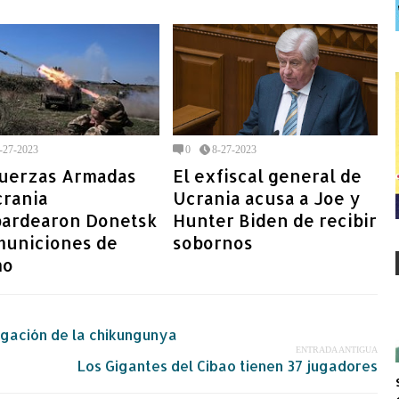
-27-2023
0
8-27-2023
Fuerzas Armadas
El exfiscal general de
crania
Ucrania acusa a Joe y
ardearon Donetsk
Hunter Biden de recibir
municiones de
sobornos
mo
agación de la chikungunya
ENTRADA ANTIGUA
Los Gigantes del Cibao tienen 37 jugadores