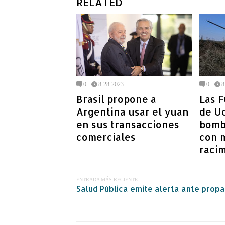
RELATED
0
8-28-2023
0
8
Brasil propone a
Las 
Argentina usar el yuan
de U
en sus transacciones
bomb
comerciales
con 
raci
ENTRADA MÁS RECIENTE
Salud Pública emite alerta ante prop