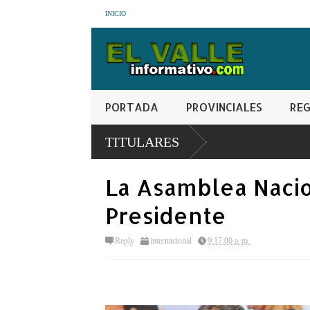
INICIO
PORTADA
PROVINCIALES
REG
azgo femenino de
TITULARES
La Asamblea Nacio
Presidente
Reply
internacional
9:17:00 a. m.