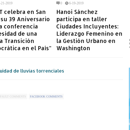
-21-2019
0
6-19-2019
T celebra en San
Hanoi Sánchez
su 39 Aniversario
participa en taller
a conferencia
Ciudades Incluyentes:
esidad de una
Liderazgo Femenino en
a Transición
la Gestión Urbano en
rática en el País”
Washington
uidad de lluvias torrenciales
FAULT COMMENTS
FACEBOOK COMMENTS