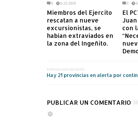
0
6-23-2019
0
6
Miembros del Ejercito
El PC
rescatan a nueve
Juan 
excursionistas, se
con l
habían extraviados en
“Nec
la zona del Ingeñito.
nuev
Democ
ENTRADA MÁS RECIENTE
Hay 21 provincias en alerta por contin
PUBLICAR UN COMENTARIO
DE