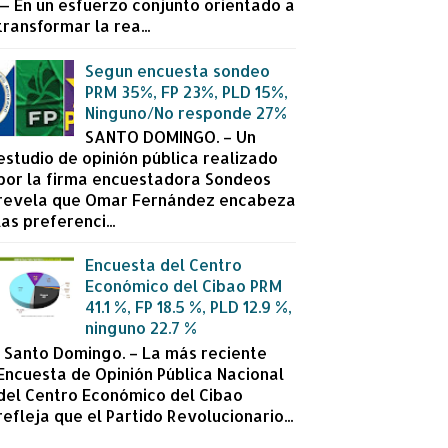
— En un esfuerzo conjunto orientado a
transformar la rea...
Segun encuesta sondeo
PRM 35%, FP 23%, PLD 15%,
Ninguno/No responde 27%
SANTO DOMINGO. – Un
estudio de opinión pública realizado
por la firma encuestadora Sondeos
revela que Omar Fernández encabeza
las preferenci...
Encuesta del Centro
Económico del Cibao PRM
41.1 %, FP 18.5 %, PLD 12.9 %,
ninguno 22.7 %
Santo Domingo. – La más reciente
Encuesta de Opinión Pública Nacional
del Centro Económico del Cibao
refleja que el Partido Revolucionario...