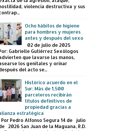
exacta de la agresión, ataque,
hostilidad, violencia destructiva y sus
contrap...
Ocho hábitos de higiene
para hombres y mujeres
antes y después del sexo
02 de julio de 2025
Por: Gabrielle Gutiérrez Sexólogos
advierten que lavarse las manos,
asearse los genitales y orinar
después del acto se...
Histórico acuerdo en el
Sur: Más de 1,500
parceleros recibirán
títulos definitivos de
propiedad gracias a
alianza estratégica
Por Pedro Alfonso Segura 14 de julio
de 2026 San Juan de la Maguana, R.D.