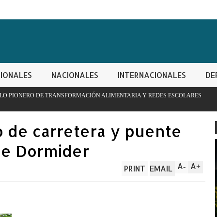
IONALES
NACIONALES
INTERNACIONALES
DE
ORMACIÓN ALIMENTARIA Y REDES ESCOLARES
PN apresa hombr
controladas
 de carretera y puente
de Dormider
A
A
-
+
PRINT
EMAIL