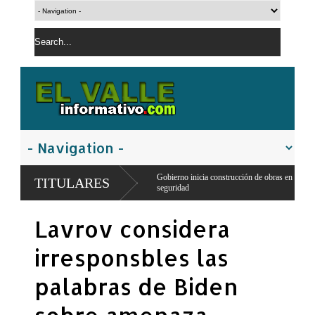
llo Pérez
Gobierno inicia construcción de obras en la frontera norte para fortalecer 
TITULARES
seguridad
Lavrov considera
irresponsbles las
palabras de Biden