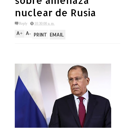
sobre amenaza
nuclear de Rusia
Reply
10:30:00 a. m.
A
A
+
-
PRINT
EMAIL