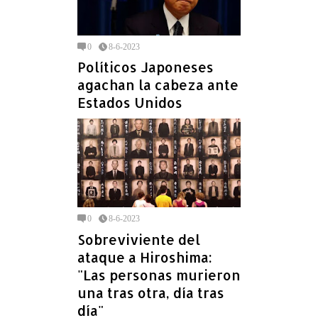
0
8-6-2023
Políticos Japoneses
agachan la cabeza ante
Estados Unidos
0
8-6-2023
Sobreviviente del
ataque a Hiroshima:
"Las personas murieron
una tras otra, día tras
día"