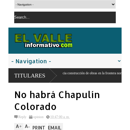
Gobierno inicia construcción de obras en la frontera norte para fortalecer la
TITULARES
seguridad
No habrá Chapulín
Colorado
Reply
opinion
10:47:00 a. m.
A
A
+
-
PRINT
EMAIL