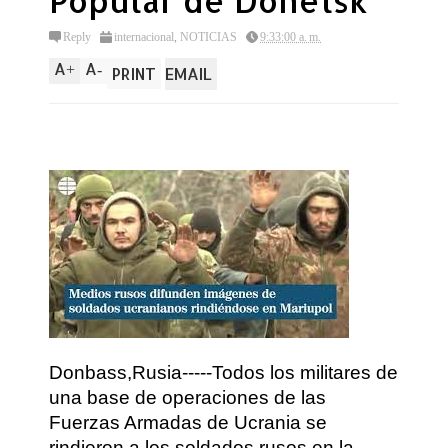
Popular de Donetsk
Reply
internacional
,
NOTICIAS
9:33:00 a. m.
A
A
+
-
PRINT
EMAIL
Donbass,Rusia-----Todos los militares de
una base de operaciones de las
Fuerzas Armadas de Ucrania se
rindieron a los soldados rusos en la