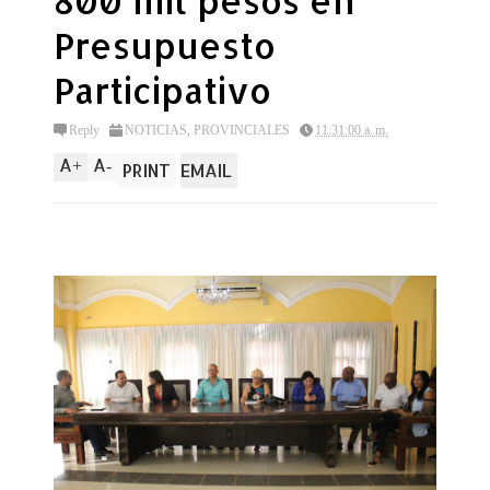
800 mil pesos en
Presupuesto
Participativo
Reply
NOTICIAS
,
PROVINCIALES
11:31:00 a. m.
A
A
+
-
PRINT
EMAIL