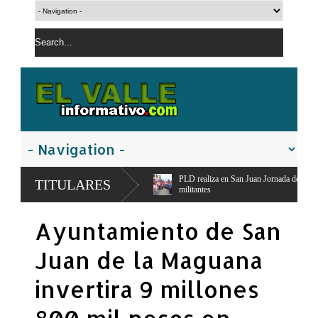
acanal,
PLD realiza en San Juan Jornada de Esfuerzo Concentrado,moviliza dirigen
TITULARES
militantes
Ayuntamiento de San
Juan de la Maguana
invertira 9 millones