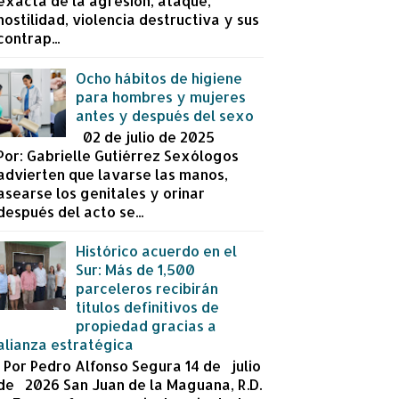
exacta de la agresión, ataque,
hostilidad, violencia destructiva y sus
contrap...
Ocho hábitos de higiene
para hombres y mujeres
antes y después del sexo
02 de julio de 2025
Por: Gabrielle Gutiérrez Sexólogos
advierten que lavarse las manos,
asearse los genitales y orinar
después del acto se...
Histórico acuerdo en el
Sur: Más de 1,500
parceleros recibirán
títulos definitivos de
propiedad gracias a
alianza estratégica
Por Pedro Alfonso Segura 14 de julio
de 2026 San Juan de la Maguana, R.D.