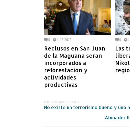
0
1-27-2025
0
1
Reclusos en San Juan
Las t
de la Maguana seran
liber
incorporados a
Niko
reforestacion y
regi
actividades
productivas
ENTRADA MÁS RECIENTE
No existe un terrorismo bueno y uno 
Abinader l