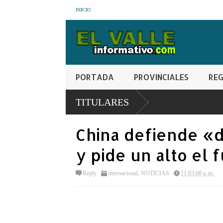
INICIO
PORTADA
PROVINCIALES
REG
a atrás el liderazgo femenino de
TITULARES
China defiende «d
y pide un alto el 
Reply
internacional
,
NOTICIAS
11:03:00 a. m.