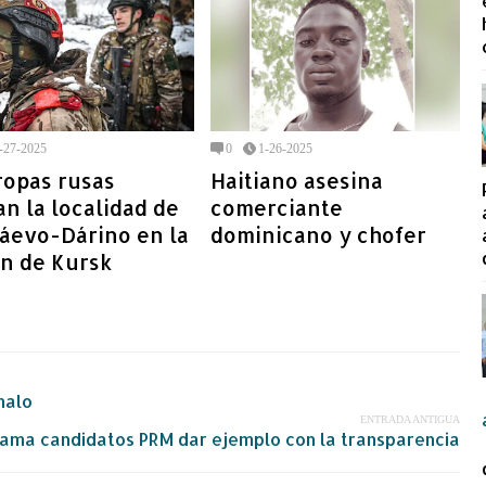
-27-2025
0
1-26-2025
ropas rusas
Haitiano asesina
an la localidad de
comerciante
láevo-Dárino en la
dominicano y chofer
ón de Kursk
malo
ENTRADA ANTIGUA
lama candidatos PRM dar ejemplo con la transparencia