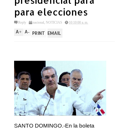
presidencial para
para elecciones
Reply
nacional
,
NOTICIAS
10:10:00 a. m.
A
A
+
-
PRINT
EMAIL
SANTO DOMINGO.-En la boleta