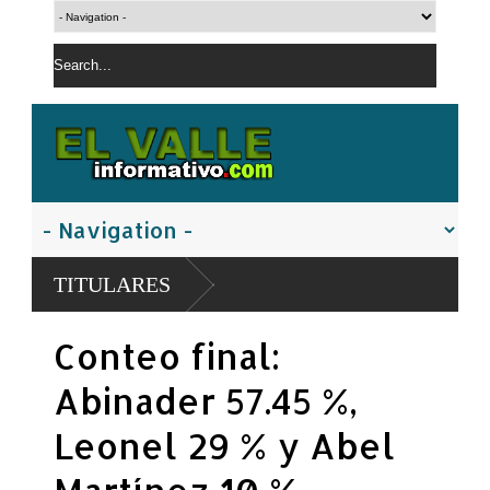
PN reporta 
TITULARES
en Azua
Presidente 
Conteo final:
tenga diner
Abinader 57.45 %,
Leonel 29 % y Abel