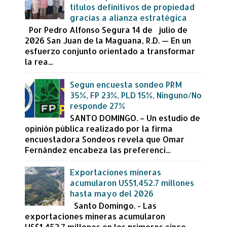
títulos definitivos de propiedad
gracias a alianza estratégica
Por Pedro Alfonso Segura 14 de julio de
2026 San Juan de la Maguana, R.D. — En un
esfuerzo conjunto orientado a transformar
la rea...
Segun encuesta sondeo PRM
35%, FP 23%, PLD 15%, Ninguno/No
responde 27%
SANTO DOMINGO. – Un estudio de
opinión pública realizado por la firma
encuestadora Sondeos revela que Omar
Fernández encabeza las preferenci...
Exportaciones mineras
acumularon US$1,452.7 millones
hasta mayo del 2026
Santo Domingo. - Las
exportaciones mineras acumularon
US$1,452.7 millones en los primeros cinco