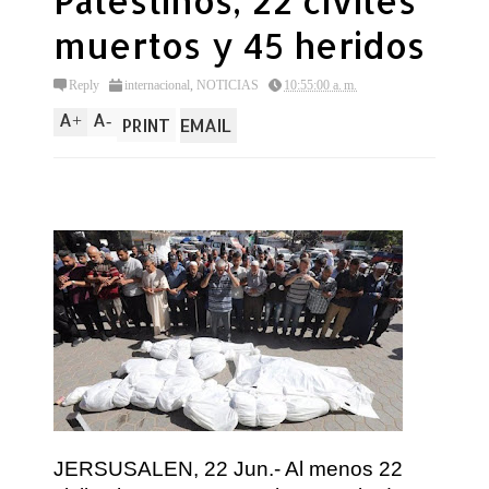
Palestinos, 22 civiles
muertos y 45 heridos
Reply
internacional
,
NOTICIAS
10:55:00 a. m.
A
A
+
-
PRINT
EMAIL
JERSUSALEN, 22 Jun.- Al menos 22