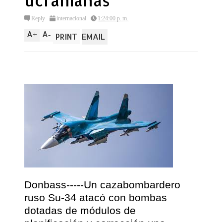
ucranianas
Reply
internacional
1:24:00 p. m.
A
A
+
-
PRINT
EMAIL
Donbass-----Un cazabombardero
ruso Su-34 atacó con bombas
dotadas de módulos de