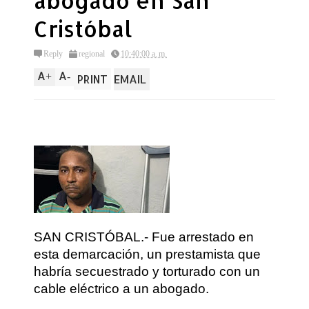
abogado en San
Cristóbal
Reply
regional
10:40:00 a. m.
A
A
+
-
PRINT
EMAIL
SAN CRISTÓBAL.- Fue arrestado en
esta demarcación, un prestamista que
habría secuestrado y torturado con un
cable eléctrico a un abogado.