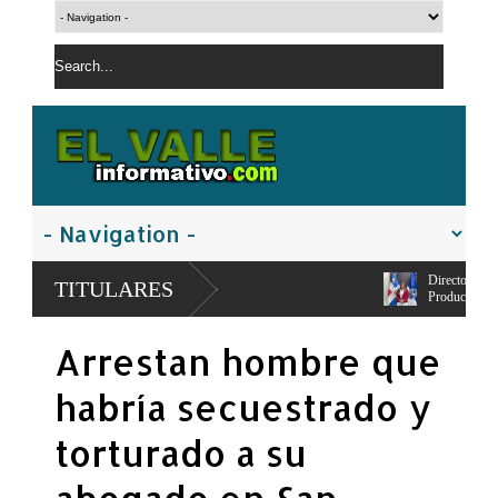
Directora del Centro UASD-San Juan m
TITULARES
Productores
Consorcio de Productores realizara en 
Arrestan hombre que
agropecuaria
habría secuestrado y
torturado a su