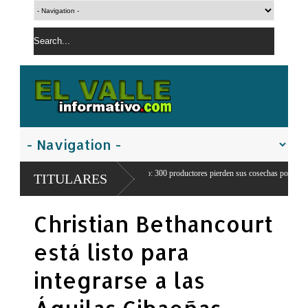
agrícola en Juancho: 300 productores pierden sus cosechas por
Comandante d
TITULARES
 de agua
franteriza
Christian Bethancourt
está listo para
integrarse a las