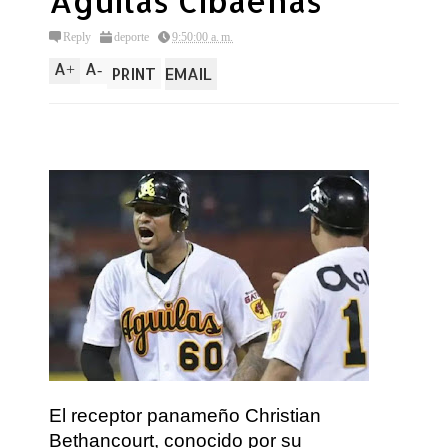
Águilas Cibaeñas
Reply
deporte
9:50:00 a. m.
A
A
+
-
PRINT
EMAIL
El receptor panameño Christian
Bethancourt, conocido por su