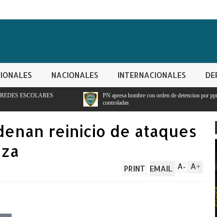
IONALES
NACIONALES
INTERNACIONALES
DE
PN apresa hombre con orden de detencion por ppresunto trafico de sustancias
controladas
denan reinicio de ataques
aza
A
A
-
+
PRINT
EMAIL