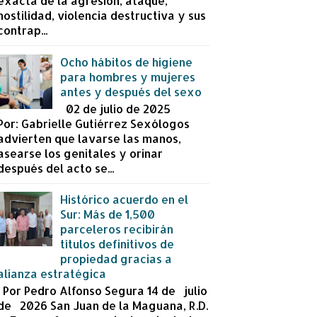
exacta de la agresión, ataque,
hostilidad, violencia destructiva y sus
contrap...
Ocho hábitos de higiene
para hombres y mujeres
antes y después del sexo
02 de julio de 2025
Por: Gabrielle Gutiérrez Sexólogos
advierten que lavarse las manos,
asearse los genitales y orinar
después del acto se...
Histórico acuerdo en el
Sur: Más de 1,500
parceleros recibirán
títulos definitivos de
propiedad gracias a
alianza estratégica
Por Pedro Alfonso Segura 14 de julio
de 2026 San Juan de la Maguana, R.D.