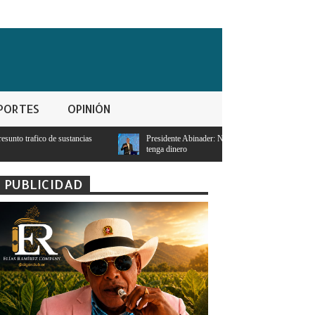
PORTES
OPINIÓN
Presidente Abinader: Ningún estudiante con notas mayores a 95 se quedará sin es
tenga dinero
PUBLICIDAD