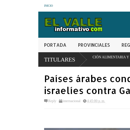
INICIO
PORTADA
PROVINCIALES
REG
LO PIONERO DE TRANSFORMACIÓN ALIMENTARIA Y REDES ESCOLARES
TITULARES
Países árabes con
israelíes contra G
Reply
internacional
4:45:00 p. m.