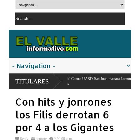
Directora del Centro UASD-San Juan maestra Leonor Taveras apoya encuentro agropec
TITULARES
Productores
Con hits y jonrones
los Filis derrotan 6
por 4 a los Gigantes
Reply
deporte
9:50:00 a. m.