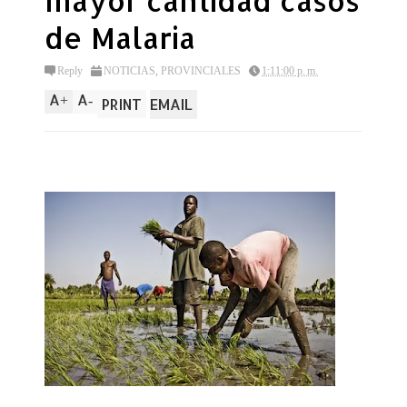
mayor cantidad casos
de Malaria
Reply
NOTICIAS
,
PROVINCIALES
1:11:00 p. m.
A
A
+
-
PRINT
EMAIL