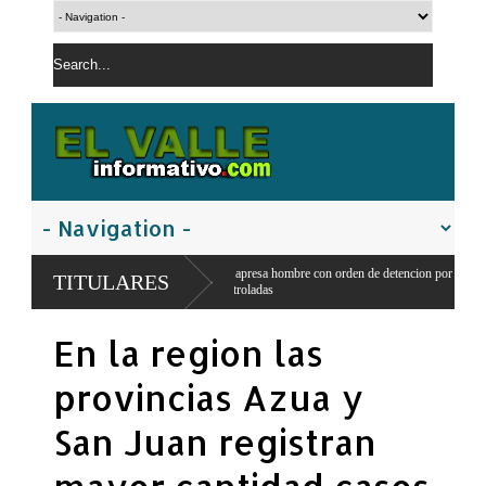
PN apresa hombre con orden de detencion por ppresunto trafico de sustancias
TITULARES
controladas
Policía Nacional apresa segundo implicado en robo de RD$15 mil y mercancías d
En la region las
San Juan
provincias Azua y
San Juan registran