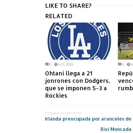
LIKE TO SHARE?
RELATED
0
6-21-2024
0
6
Ohtani llega a 21
Repú
jonrones con Dodgers,
vence
que se imponen 5-3 a
rumb
Rockies
ENTRADA MÁS RECIENTE
Irlanda preocupada por aranceles de
Rixi Moncada 