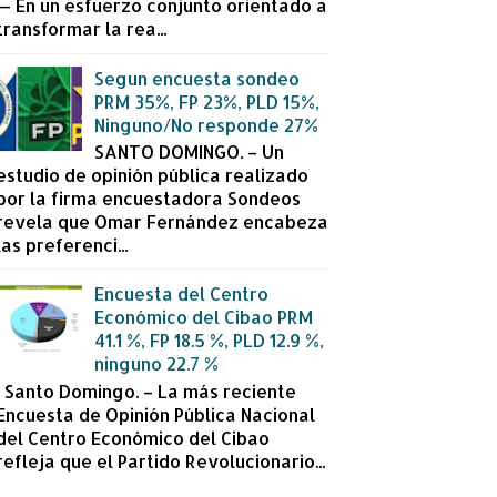
— En un esfuerzo conjunto orientado a
transformar la rea...
Segun encuesta sondeo
PRM 35%, FP 23%, PLD 15%,
Ninguno/No responde 27%
SANTO DOMINGO. – Un
estudio de opinión pública realizado
por la firma encuestadora Sondeos
revela que Omar Fernández encabeza
las preferenci...
Encuesta del Centro
Económico del Cibao PRM
41.1 %, FP 18.5 %, PLD 12.9 %,
ninguno 22.7 %
Santo Domingo. – La más reciente
Encuesta de Opinión Pública Nacional
del Centro Económico del Cibao
refleja que el Partido Revolucionario...