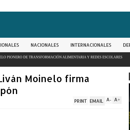
IONALES
NACIONALES
INTERNACIONALES
DE
FORMACIÓN ALIMENTARIA Y REDES ESCOLARES
PN apresa hom
controladas
iván Moinelo firma
apón
A
A
-
+
PRINT
EMAIL