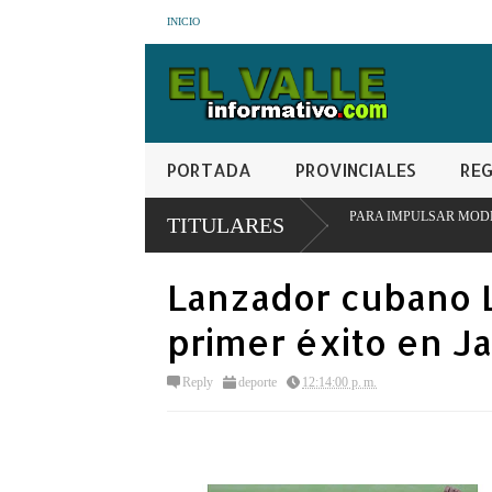
INICIO
PORTADA
PROVINCIALES
REG
INSTITUCIONAL EN SAN JUAN PARA IMPULSAR MODELO PIONERO DE TRANS
TITULARES
Lanzador cubano L
primer éxito en J
Reply
deporte
12:14:00 p. m.