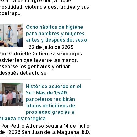
exacta de la agresión, ataque,
hostilidad, violencia destructiva y sus
contrap...
Ocho hábitos de higiene
para hombres y mujeres
antes y después del sexo
02 de julio de 2025
Por: Gabrielle Gutiérrez Sexólogos
advierten que lavarse las manos,
asearse los genitales y orinar
después del acto se...
Histórico acuerdo en el
Sur: Más de 1,500
parceleros recibirán
títulos definitivos de
propiedad gracias a
alianza estratégica
Por Pedro Alfonso Segura 14 de julio
de 2026 San Juan de la Maguana, R.D.