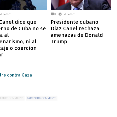
-11-2026
0
1-11-2026
Canel dice que
Presidente cubano
erno de Cuba no se
Diaz Canel rechaza
a al
amenazas de Donald
narismo, ni al
Trump
aje o coercion
ar
stre contra Gaza
FAULT COMMENTS
FACEBOOK COMMENTS