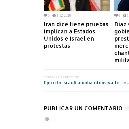
0
1-12-2026
0
1
Iran dice tiene pruebas
Diaz 
implican a Estados
gobi
Unidos e Israel en
prest
protestas
merce
chant
milit
ENTRADA MÁS RECIENTE
Ejército israelí amplía ofensiva terre
PUBLICAR UN COMENTARIO
DE