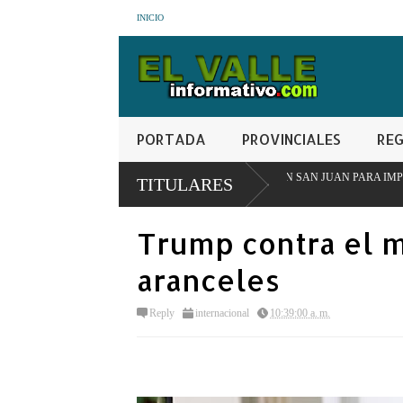
INICIO
PORTADA
PROVINCIALES
REG
MESA INTERINSTITUCIONAL EN SAN JUAN PARA IMPULSAR MODELO PIONE
TITULARES
Trump contra el 
aranceles
Reply
internacional
10:39:00 a. m.