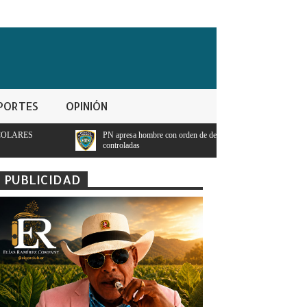
PORTES
OPINIÓN
PN apresa hombre con orden de detencion por ppresunto trafico de sustancias
controladas
PUBLICIDAD