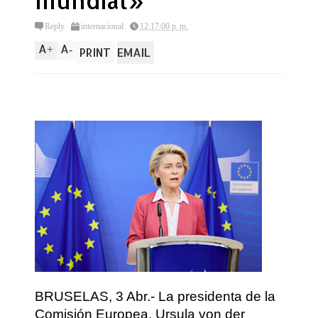
mundial»
Reply
internacional
12:17:00 p. m.
A
A
+
-
PRINT
EMAIL
BRUSELAS, 3 Abr.- La presidenta de la
Comisión Europea, Ursula von der