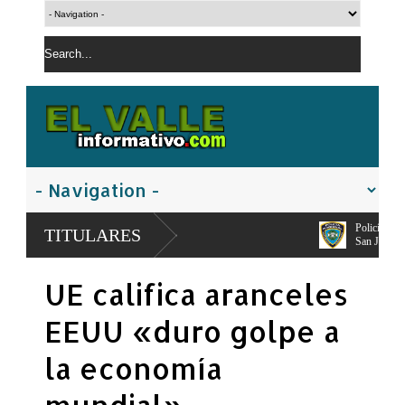
Policía Nacional apresa segundo implicado e
TITULARES
San Juan
El PRM pasa a dirección tripartita masculina 
UE califica aranceles
Carolina Mejía
EEUU «duro golpe a
la economía