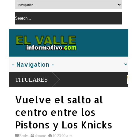
Policía Nacional apresa se
TITULARES
San Juan
El PRM pasa a dirección tri
Vuelve el salto al
Carolina Mejía
centro entre los
Pistons y Los Knicks
Reply
deporte
10:23:00 a. m.