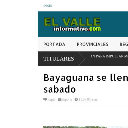
INICIO
PORTADA
PROVINCIALES
REG
ERINSTITUCIONAL EN SAN JUAN PARA IMPULSAR MODELO PIONERO DE TR
TITULARES
Bayaguana se llen
sabado
Reply
deporte
11:07:00 a. m.