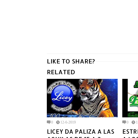
LIKE TO SHARE?
RELATED
0
12-6-2019
0
1
LICEY DA PALIZA A LAS
ESTR