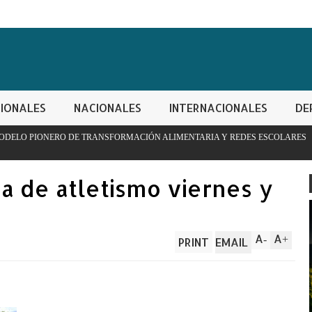
IONALES
NACIONALES
INTERNACIONALES
DE
ANSFORMACIÓN ALIMENTARIA Y REDES ESCOLARES
PN apresa 
controlada
a de atletismo viernes y
A
A
-
+
PRINT
EMAIL