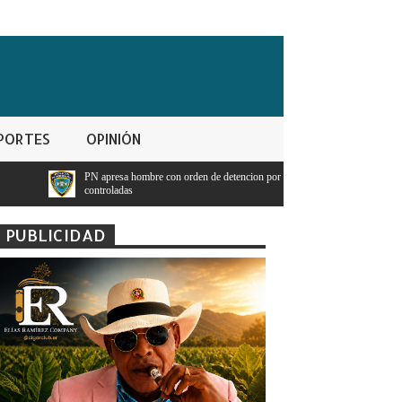
PORTES
OPINIÓN
hombre con orden de detencion por ppresunto trafico de sustancias
Presidente
s
tenga diner
PUBLICIDAD