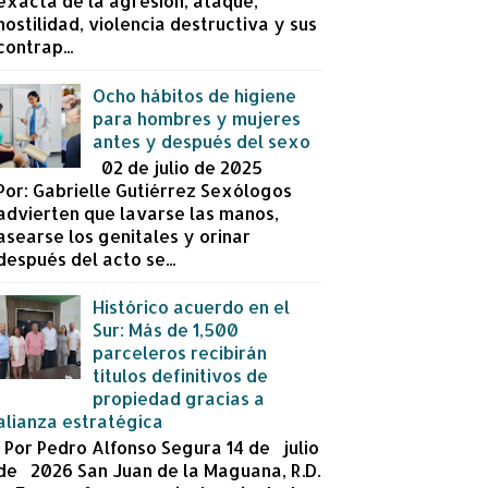
exacta de la agresión, ataque,
hostilidad, violencia destructiva y sus
contrap...
Ocho hábitos de higiene
para hombres y mujeres
antes y después del sexo
02 de julio de 2025
Por: Gabrielle Gutiérrez Sexólogos
advierten que lavarse las manos,
asearse los genitales y orinar
después del acto se...
Histórico acuerdo en el
Sur: Más de 1,500
parceleros recibirán
títulos definitivos de
propiedad gracias a
alianza estratégica
Por Pedro Alfonso Segura 14 de julio
de 2026 San Juan de la Maguana, R.D.