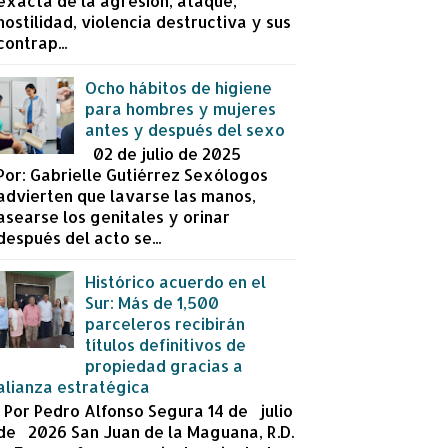
exacta de la agresión, ataque,
hostilidad, violencia destructiva y sus
contrap...
Ocho hábitos de higiene
para hombres y mujeres
antes y después del sexo
02 de julio de 2025
Por: Gabrielle Gutiérrez Sexólogos
advierten que lavarse las manos,
asearse los genitales y orinar
después del acto se...
Histórico acuerdo en el
Sur: Más de 1,500
parceleros recibirán
títulos definitivos de
propiedad gracias a
alianza estratégica
Por Pedro Alfonso Segura 14 de julio
de 2026 San Juan de la Maguana, R.D.