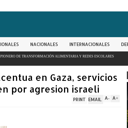
IONALES
NACIONALES
INTERNACIONALES
DE
ACIÓN ALIMENTARIA Y REDES ESCOLARES
PN apresa hombre con
controladas
 acentua en Gaza, servicios
n por agresion israeli
A
A
-
+
PRINT
EMAIL