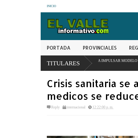
INICIO
PORTADA
PROVINCIALES
REG
TUCIONAL EN SAN JUAN PARA IMPULSAR MODELO PIONERO DE TRANSFORM
TITULARES
Crisis sanitaria se
medicos se reduce
Reply
internacional
12:22:00 p. m.