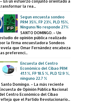
— En un esfuerzo conjunto orientado a
transformar la rea...
Segun encuesta sondeo
PRM 35%, FP 23%, PLD 15%,
Ninguno/No responde 27%
SANTO DOMINGO. – Un
estudio de opinión pública realizado
por la firma encuestadora Sondeos
revela que Omar Fernández encabeza
las preferenci...
Encuesta del Centro
Económico del Cibao PRM
41.1 %, FP 18.5 %, PLD 12.9 %,
ninguno 22.7 %
Santo Domingo. – La más reciente
Encuesta de Opinión Pública Nacional
del Centro Económico del Cibao
refleja que el Partido Revolucionario...