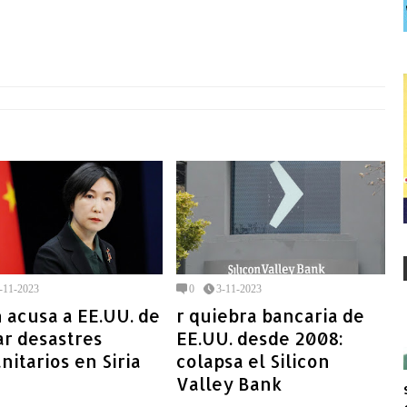
-11-2023
0
3-11-2023
 acusa a EE.UU. de
r quiebra bancaria de
ar desastres
EE.UU. desde 2008:
itarios en Siria
colapsa el Silicon
Valley Bank