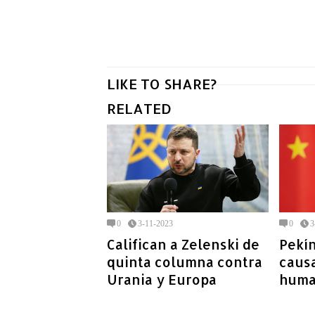
LIKE TO SHARE?
RELATED
0
3-11-2023
0
3
Califican a Zelenski de
Pekín
quinta columna contra
caus
Urania y Europa
human