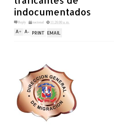
traficantes de
indocumentados
Reply
nacional
11:26:00 a. m.
A
A
+
-
PRINT
EMAIL