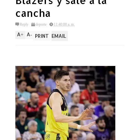
Blazers y sale a la
cancha
Reply
deporte
11:40:00 a. m.
A
A
+
-
PRINT
EMAIL