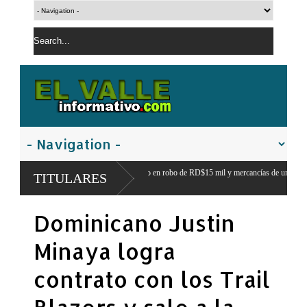
a segundo implicado en robo de RD$15 mil y mercancías de una vivienda en
Prisió
TITULARES
Magu
tripartita masculina y deja atrás el liderazgo femenino de
Dominicano Justin
Minaya logra
contrato con los Trail