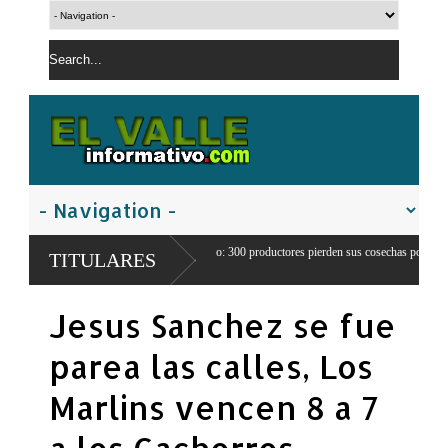
agrícola en Juancho: 300 productores pierden sus cosechas por
Comandante d
TITULARES
 de agua
franteriza
Jesus Sanchez se fue
parea las calles, Los
Marlins vencen 8 a 7