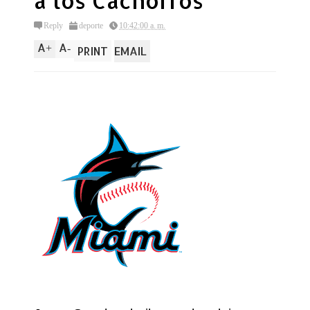
a los Cachorros
Reply
deporte
10:42:00 a. m.
A
A
+
-
PRINT
EMAIL