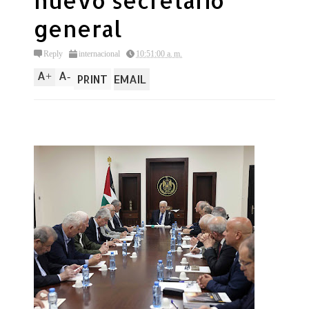
nuevo secretario
general
Reply
internacional
10:51:00 a. m.
A
A
+
-
PRINT
EMAIL