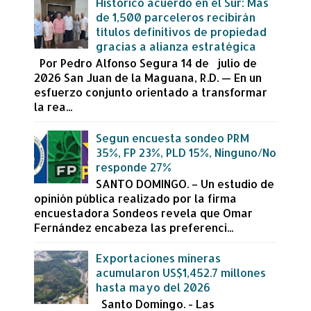
Histórico acuerdo en el Sur: Más
de 1,500 parceleros recibirán
títulos definitivos de propiedad
gracias a alianza estratégica
Por Pedro Alfonso Segura 14 de julio de
2026 San Juan de la Maguana, R.D. — En un
esfuerzo conjunto orientado a transformar
la rea...
Segun encuesta sondeo PRM
35%, FP 23%, PLD 15%, Ninguno/No
responde 27%
SANTO DOMINGO. – Un estudio de
opinión pública realizado por la firma
encuestadora Sondeos revela que Omar
Fernández encabeza las preferenci...
Exportaciones mineras
acumularon US$1,452.7 millones
hasta mayo del 2026
Santo Domingo. - Las