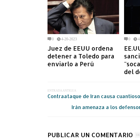
0
4-20-2023
0
4
Juez de EEUU ordena
EE.UU
detener a Toledo para
sanc
enviarlo a Perú
"soc
del d
ENTRADA ANTIGUA
Contraataque de Iran causa cuantioso
Irán amenaza a los defensore
PUBLICAR UN COMENTARIO
DE