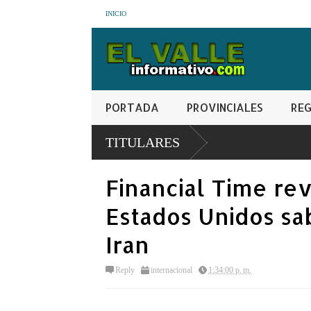
INICIO
PORTADA
PROVINCIALES
REG
erazgo femenino de
TITULARES
Financial Time re
Estados Unidos sab
Iran
Reply
internacional
1:34:00 p. m.