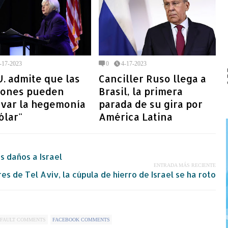
-17-2023
0
4-17-2023
. admite que las
Canciller Ruso llega a
iones pueden
Brasil, la primera
avar la hegemonía
parada de su gira por
ólar"
América Latina
s daños a Israel
ENTRADA MÁS RECIENTE
s de Tel Aviv, la cúpula de hierro de Israel se ha roto
FAULT COMMENTS
FACEBOOK COMMENTS