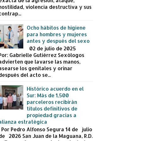
exacta de la agresión, ataque,
hostilidad, violencia destructiva y sus
contrap...
Ocho hábitos de higiene
para hombres y mujeres
antes y después del sexo
02 de julio de 2025
Por: Gabrielle Gutiérrez Sexólogos
advierten que lavarse las manos,
asearse los genitales y orinar
después del acto se...
Histórico acuerdo en el
Sur: Más de 1,500
parceleros recibirán
títulos definitivos de
propiedad gracias a
alianza estratégica
Por Pedro Alfonso Segura 14 de julio
de 2026 San Juan de la Maguana, R.D.