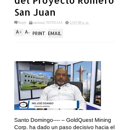
del Proyecto Romero
San Juan
Reply
nacional
,
NOTICIAS
12:07:00 p. m.
A
A
+
-
PRINT
EMAIL
Santo Domingo---- – GoldQuest Mining
Corp. ha dado un paso decisivo hacia el