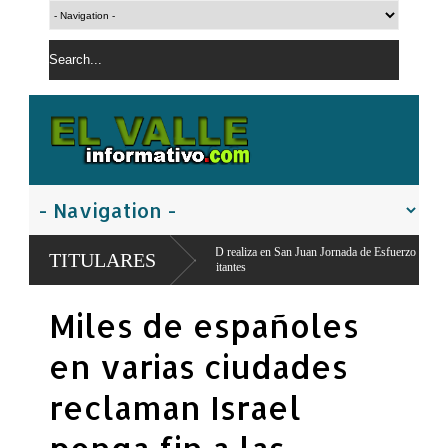
l,
PLD realiza en San Juan Jornada de Esfuerzo Concentrado,moviliza dirigentes y
TITULARES
militantes
Miles de españoles
en varias ciudades
reclaman Israel