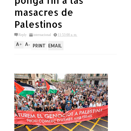
ponga fin a las
masacres de
Palestinos
Reply
internacional
11:53:00 a. m.
A
A
+
-
PRINT
EMAIL