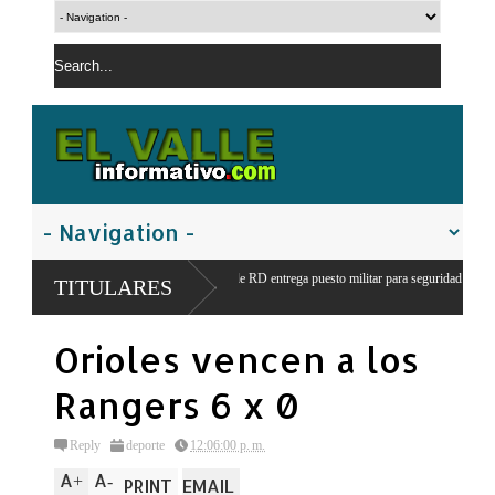
nte del ejercito de RD entrega puesto militar para seguridad y vigilancia
TITULARES
za
Orioles vencen a los
Rangers 6 x 0
Reply
deporte
12:06:00 p. m.
A
A
+
-
PRINT
EMAIL