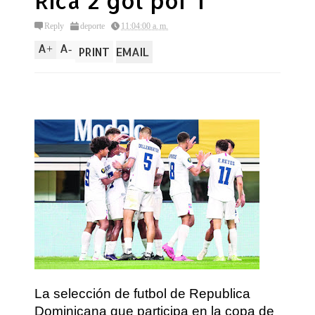
Rica 2 gol por 1
Reply
deporte
11:04:00 a. m.
A
A
+
-
PRINT
EMAIL
La selección de futbol de Republica
Dominicana que participa en la copa de