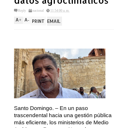
datos agroclimaticos
Reply
nacional
11:54:00 a. m.
A
A
+
-
PRINT
EMAIL
Santo Domingo. – En un paso
trascendental hacia una gestión pública
más eficiente, los ministerios de Medio