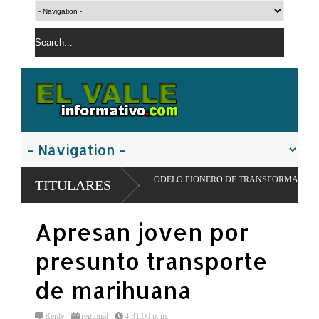
RA IMPULSAR MODELO PIONERO DE TRANSFORMACIÓN ALIMENTARIA Y RED
TITULARES
Apresan joven por
presunto transporte
de marihuana
Reply
regional
4:31:00 p. m.