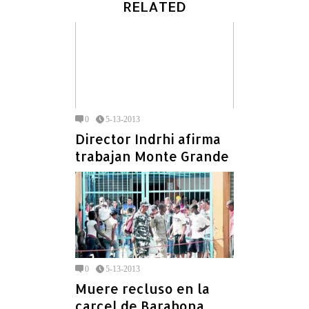
RELATED
0
5-13-2013
Director Indrhi afirma
trabajan Monte Grande
0
5-13-2013
Muere recluso en la
carcel de Barahona